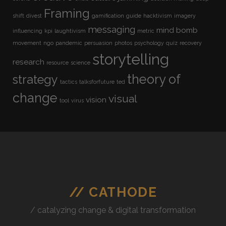
Framing
shift
divest
gamification
guide
hacktivism
imagery
messaging
mind bomb
influencing
kpi
laughtivism
metric
movement
ngo
pandemic
persuasion
photos
psychology
quiz
recovery
storytelling
research
resource
science
theory of
strategy
tactics
talksforfuture
ted
change
visual
vision
tool
virus
// CATHODE
/ catalyzing change & digital transformation