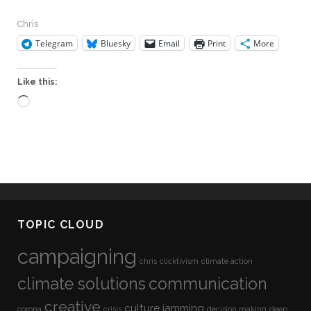
Chris
Telegram
Bluesky
Email
Print
More
Like this:
Loading…
TOPIC CLOUD
campaigning
chris
clicktivism
climate action
climate solutions
communication
creative
culture jamming
corona
crisis
decision making
deep