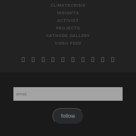
CLIMATECRISIS
INSIGHTS
ACTIVIST
PROJECTS
CATHODE GALLERY
VIDEO FEED
twitter
facebook
instagram
linkedin
youtube
rss
email-
slideshare
soundclo
telegr
form
email
follow