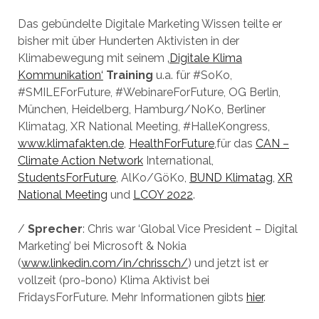
Das gebündelte Digitale Marketing Wissen teilte er
bisher mit über Hunderten Aktivisten in der
Klimabewegung mit seinem ‚
Digitale Klima
Kommunikation‘
Training
u.a. für #SoKo,
#SMILEForFuture, #WebinareForFuture, OG Berlin,
München, Heidelberg, Hamburg/NoKo, Berliner
Klimatag, XR National Meeting, #HalleKongress,
www.klimafakten.de
,
HealthForFuture
,für das
CAN –
Climate Action Network
International,
StudentsForFuture
, AlKo/GöKo,
BUND Klimatag
,
XR
National Meeting
und
LCOY 2022
.
/
Sprecher
: Chris war ‘Global Vice President – Digital
Marketing’ bei Microsoft & Nokia
(
www.linkedin.com/in/chrissch/
) und jetzt ist er
vollzeit (pro-bono) Klima Aktivist bei
FridaysForFuture. Mehr Informationen gibts
hier
.